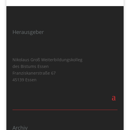
Herausgeber
Nikolaus Groß Weiterbildungskolleg
des Bistums Essen
Franziskanerstraße 67
45139 Essen
Archiv