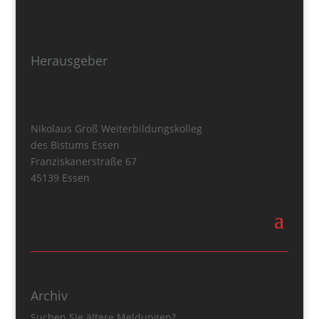
Herausgeber
Nikolaus Groß Weiterbildungskolleg
des Bistums Essen
Franziskanerstraße 67
45139 Essen
Archiv
Suchen Sie ältere Meldungen?