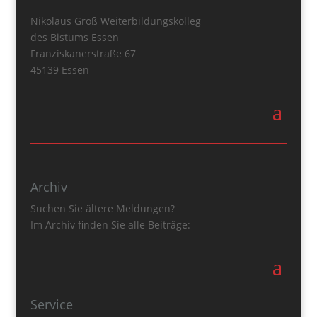
Nikolaus Groß Weiterbildungskolleg
des Bistums Essen
Franziskanerstraße 67
45139 Essen
Archiv
Suchen Sie ältere Meldungen?
Im Archiv finden Sie alle Beiträge:
Service