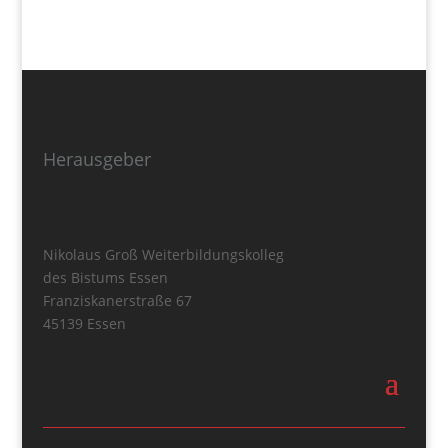
Herausgeber
Nikolaus Groß Weiterbildungskolleg
des Bistums Essen
Franziskanerstraße 67
45139 Essen