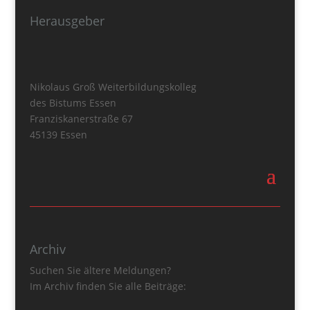
Herausgeber
Nikolaus Groß Weiterbildungskolleg
des Bistums Essen
Franziskanerstraße 67
45139 Essen
Archiv
Suchen Sie ältere Meldungen?
Im Archiv finden Sie alle Beiträge: