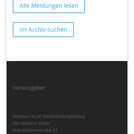
Alle Meldungen lesen
Im Archiv suchen
Herausgeber
Nikolaus Groß Weiterbildungskolleg
des Bistums Essen
Franziskanerstraße 67