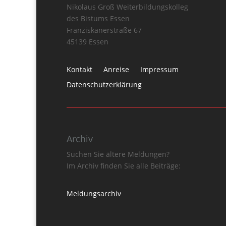
Nikolaus Groß Weiterbildungskolleg
des Bistums Essen
Franziskanerstraße 67
45139 Essen
Kontakt
Anreise
Impressum
Datenschutzerklärung
Archiv
Suchen Sie ältere Meldungen?
Im Archiv finden Sie alle Beiträge:
Meldungsarchiv