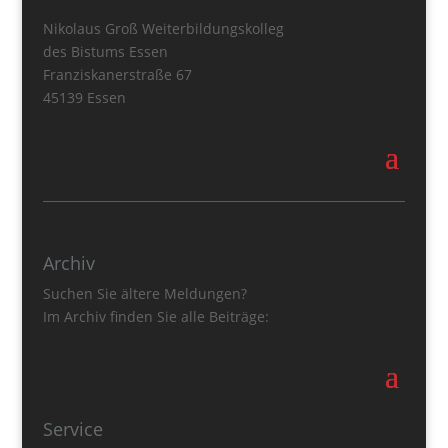
Nikolaus Groß Weiterbildungskolleg
des Bistums Essen
Franziskanerstraße 67
45139 Essen
Archiv
Suchen Sie ältere Meldungen?
Im Archiv finden Sie alle Beiträge:
Service