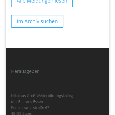
Alle Meldungen lesen
Im Archiv suchen
Herausgeber
Nikolaus Groß Weiterbildungskolleg
des Bistums Essen
Franziskanerstraße 67
45139 Essen