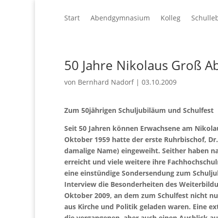
Start
Abendgymnasium
Kolleg
Schulle
50 Jahre Nikolaus Groß 
von
Bernhard Nadorf
|
03.10.2009
Zum 50jährigen Schuljubiläum und Schulfest
Seit 50 Jahren können Erwachsene am Nikola
Oktober 1959 hatte der erste Ruhrbischof, D
damalige Name) eingeweiht. Seither haben na
erreicht und viele weitere ihre Fachhochschul
eine einstündige Sondersendung zum Schuljub
Interview die Besonderheiten des Weiterbildu
Oktober 2009, an dem zum Schulfest nicht n
aus Kirche und Politik geladen waren. Eine ext
die vergangenen, aber auch einen Ausblick a