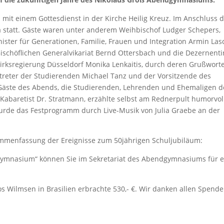
mit einem Gottesdienst in der Kirche Heilig Kreuz. Im Anschluss 
 statt. Gäste waren unter anderem Weihbischof Ludger Schepers,
ister für Generationen, Familie, Frauen und Integration Armin Las
ischöflichen Generalvikariat Bernd Ottersbach und die Dezernenti
irksregierung Düsseldorf Monika Lenkaitis, durch deren Grußwort
treter der Studierenden Michael Tanz und der Vorsitzende des
 Gäste des Abends, die Studierenden, Lehrenden und Ehemaligen d
abaretist Dr. Stratmann, erzählte selbst am Rednerpult humorvol
wurde das Festprogramm durch Live-Musik von Julia Graebe an der
ammenfassung der Ereignisse zum 50jährigen Schuljubiläum:
dgymnasium“ können Sie im Sekretariat des Abendgymnasiums für 
s Wilmsen in Brasilien erbrachte 530,- €. Wir danken allen Spende