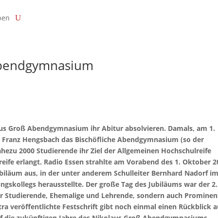
ben
Abendgymnasium
us Groß Abendgymnasium ihr Abitur absolvieren. Damals, am 1.
r. Franz Hengsbach das Bischöfliche Abendgymnasium (so der
hezu 2000 Studierende ihr Ziel der Allgemeinen Hochschulreife
reife erlangt. Radio Essen strahlte am Vorabend des 1. Oktober 2
iläum aus, in der unter anderem Schulleiter Bernhard Nadorf i
ngskollegs herausstellte. Der große Tag des Jubiläums war der 2.
ur Studierende, Ehemalige und Lehrende, sondern auch Prominen
ra veröffentlichte Festschrift gibt noch einmal einen Rückblick a
uf die zukünftigen Jahre des Nikolaus Groß Abendgymnasiums.