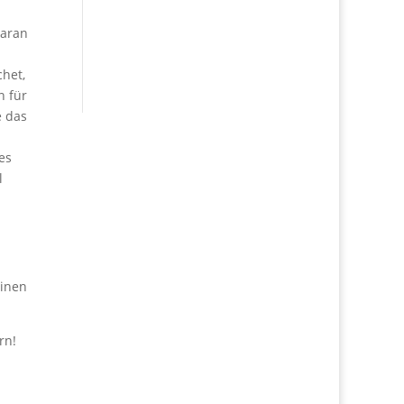
daran
chet,
n für
e das
es
l
einen
rn!