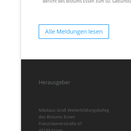
Bericht des Bistums Essen zum 50. Geburt
Alle Meldungen lesen
Herausgeber
Nikolaus Groß Weiterbildungskolleg
des Bistums Essen
Franziskanerstraße 67
45139 Essen